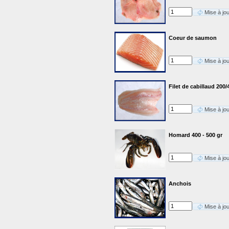
Mise à jo
Coeur de saumon
Mise à jo
Filet de cabillaud 200/
Mise à jo
Homard 400 - 500 gr
Mise à jo
Anchois
Mise à jo