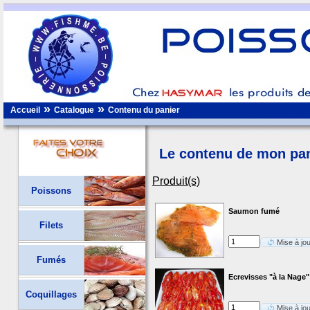
»
»
Accueil
Catalogue
Contenu du panier
Le contenu de mon pan
Produit(s)
Poissons
Saumon fumé
Filets
Mise à jo
Fumés
Ecrevisses "à la Nage"
Coquillages
Mise à jo