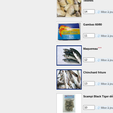
Tellines
Mise à jo
Gambas 60/80
Mise à jo
***
Maquereau
Mise à jo
Chinchard friture
Mise à jo
Scampi Black Tiger dé
Mise à jo