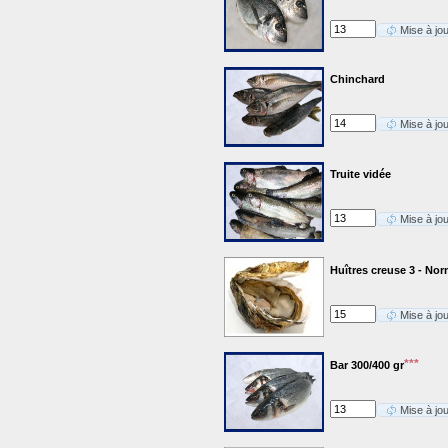
Mise à jo
Chinchard
Mise à jo
Truite vidée
Mise à jo
Huîtres creuse 3 - No
Mise à jo
***
Bar 300/400 gr
Mise à jo