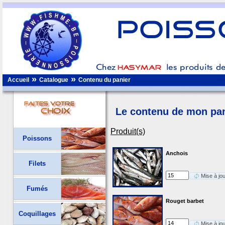
»
»
Accueil
Catalogue
Contenu du panier
Le contenu de mon pan
Produit(s)
Poissons
Anchois
Filets
Mise à jo
Fumés
Rouget barbet
Coquillages
Mise à jo