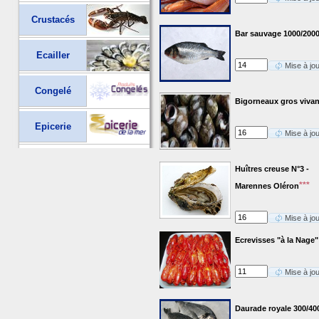
Crustacés
Bar sauvage 1000/2000
Ecailler
Mise à jo
Congelé
Bigorneaux gros vivan
Epicerie
Mise à jo
Huîtres creuse N°3 -
***
Marennes Oléron
Mise à jo
Ecrevisses "à la Nage"
Mise à jo
Daurade royale 300/40