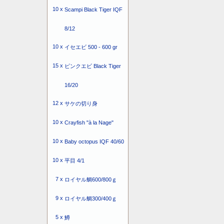
10 x
Scampi Black Tiger IQF
8/12
10 x
イセエビ 500 - 600 gr
15 x
ピンクエビ Black Tiger
16/20
12 x
サケの切り身
10 x
Crayfish "à la Nage"
10 x
Baby octopus IQF 40/60
10 x
平目 4/1
7 x
ロイヤル鯛600/800ｇ
9 x
ロイヤル鯛300/400ｇ
5 x
鱒