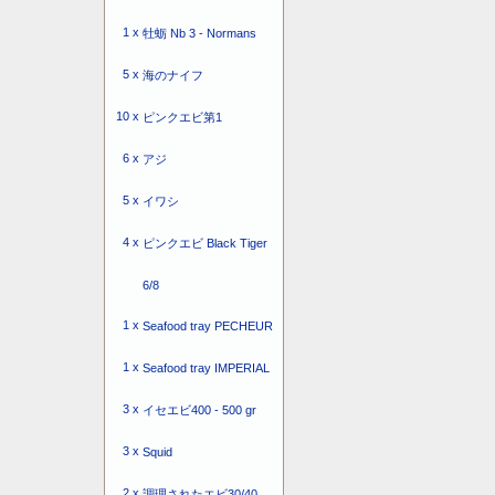
1 x
牡蛎 Nb 3 - Normans
5 x
海のナイフ
10 x
ピンクエビ第1
6 x
アジ
5 x
イワシ
4 x
ピンクエビ Black Tiger
6/8
1 x
Seafood tray PECHEUR
1 x
Seafood tray IMPERIAL
3 x
イセエビ400 - 500 gr
3 x
Squid
2 x
調理されたエビ30/40