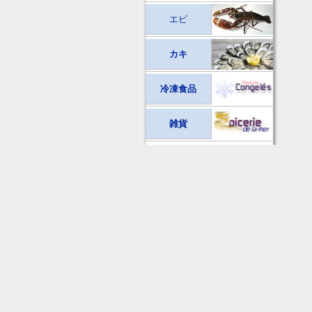
エビ
カキ
冷凍食品
雑貨