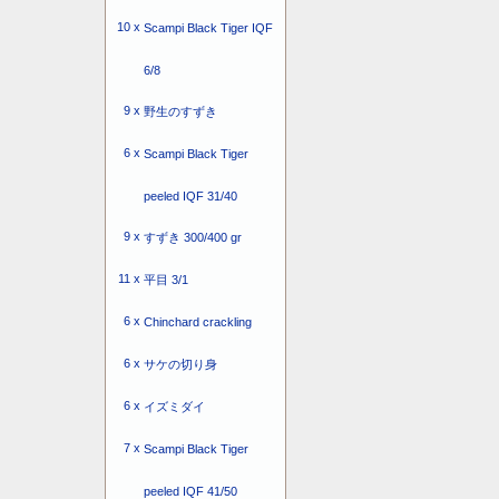
10 x
Scampi Black Tiger IQF
6/8
9 x
野生のすずき
6 x
Scampi Black Tiger
peeled IQF 31/40
9 x
すずき 300/400 gr
11 x
平目 3/1
6 x
Chinchard crackling
6 x
サケの切り身
6 x
イズミダイ
7 x
Scampi Black Tiger
peeled IQF 41/50