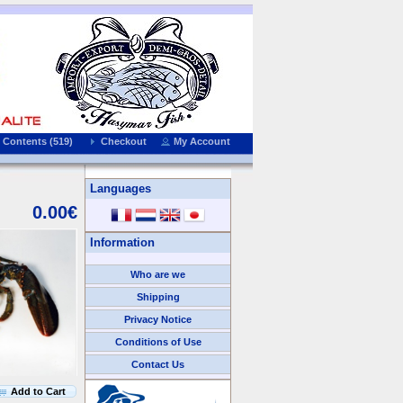
 Contents (519)
Checkout
My Account
Languages
0.00€
Information
Who are we
Shipping
Privacy Notice
Conditions of Use
Contact Us
We Accept
Add to Cart