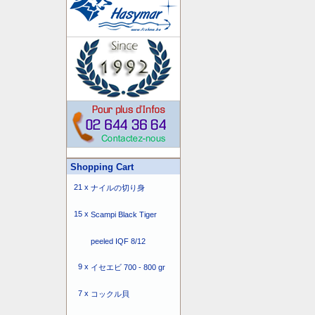
Shopping Cart
21 x
ナイルの切り身
15 x
Scampi Black Tiger
peeled IQF 8/12
9 x
イセエビ 700 - 800 gr
7 x
コックル貝