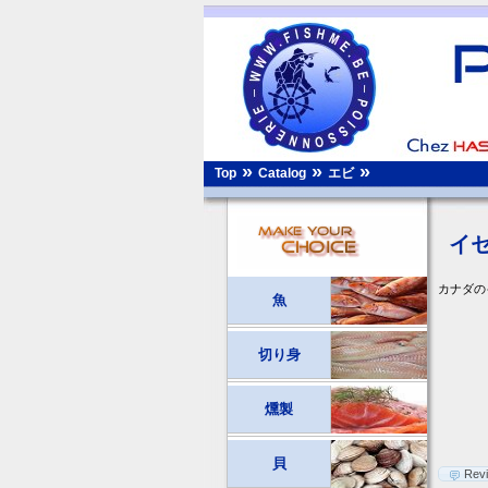
»
»
»
エビ
Top
Catalog
イセエ
カナダのイ
魚
切り身
燻製
貝
Rev