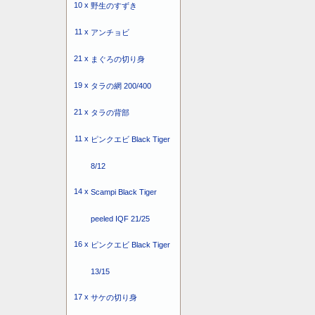
10 x
野生のすずき
11 x
アンチョビ
21 x
まぐろの切り身
19 x
タラの網 200/400
21 x
タラの背部
11 x
ピンクエビ Black Tiger
8/12
14 x
Scampi Black Tiger
peeled IQF 21/25
16 x
ピンクエビ Black Tiger
13/15
17 x
サケの切り身