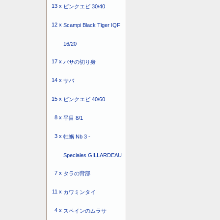
13 x
ピンクエビ 30/40
12 x
Scampi Black Tiger IQF
16/20
17 x
バサの切り身
14 x
サバ
15 x
ピンクエビ 40/60
8 x
平目 8/1
3 x
牡蛎 Nb 3 -
Speciales GILLARDEAU
7 x
タラの背部
11 x
カワミンタイ
4 x
スペインのムラサ