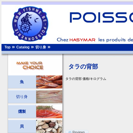
»
»
»
切り身
Top
Catalog
タラの背部
タラの背部 価格/キログラム
魚
切り身
燻製
貝
Reviews