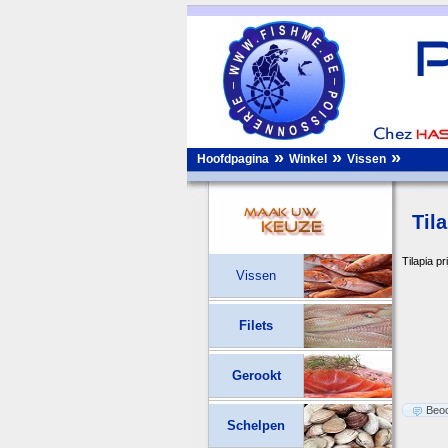
»
»
»
Hoofdpagina
Winkel
Vissen
Til
Tilapia pr
Vissen
Filets
Gerookt
Beoo
Schelpen