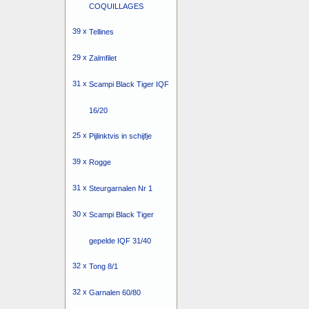
COQUILLAGES
39 x
Tellines
29 x
Zalmfilet
31 x
Scampi Black Tiger IQF
16/20
25 x
Pijlinktvis in schijfje
39 x
Rogge
31 x
Steurgarnalen Nr 1
30 x
Scampi Black Tiger
gepelde IQF 31/40
32 x
Tong 8/1
32 x
Garnalen 60/80