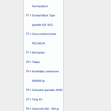
Normandisch
27 x
Scampi Black Tiger
gepelde IQF 8/12
27 x
Zeevruchtenschotel
PECHEUR
27 x
Mul barbet
26 x
Tilapia
29 x
Koninklijke zeebrasem
600/800 gr
34 x
Gekookte garnalen 40/60
22 x
Tong 4/1
28 x
Zeekreeft 500 - 600 gr