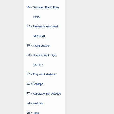
25 x
Garnalen Black Tiger
13/15
27 x
Zeevruchtenschotel
IMPERIAL
29 x
Tapijtschelpen
23 x
Scampi Black Tiger
IQF8/12
27 x
Rug van kabeljauw
21 x
Scallops
27 x
Kabeljauw filet 200/400
24 x
zeekrab
25 x
Lotte