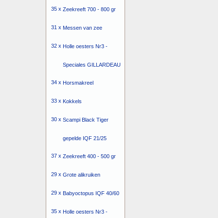
35 x
Zeekreeft 700 - 800 gr
31 x
Messen van zee
32 x
Holle oesters Nr3 -
Speciales GILLARDEAU
34 x
Horsmakreel
33 x
Kokkels
30 x
Scampi Black Tiger
gepelde IQF 21/25
37 x
Zeekreeft 400 - 500 gr
29 x
Grote alikruiken
29 x
Babyoctopus IQF 40/60
35 x
Holle oesters Nr3 -