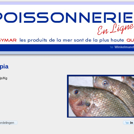
Winkelmandj
apia
ijs/Kg
rdelingen
In