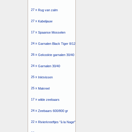
27 x
Rug van zalm
27 x
Kabeljauw
17 x
Spaanse Mosselen
24 x
Garnalen Black Tiger 8/12
26 x
Gekookte garnalen 30/40
24 x
Garnalen 30/40
25 x
Inktvissen
25 x
Makreel
17 x
wilde zeebaars
24 x
Zeebaars 600/800 gr
22 x
Rivierkreeftjes "à la Nage"