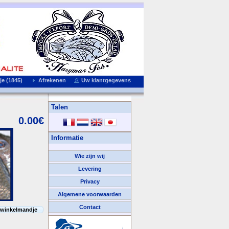
e (1845)
Afrekenen
Uw klantgegevens
Talen
0.00€
Informatie
Wie zijn wij
Levering
Privacy
Algemene voorwaarden
Contact
 winkelmandje
We Accepteren