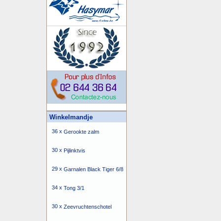
Winkelmandje
36 x
Gerookte zalm
30 x
Pijlinktvis
29 x
Garnalen Black Tiger 6/8
34 x
Tong 3/1
30 x
Zeevruchtenschotel