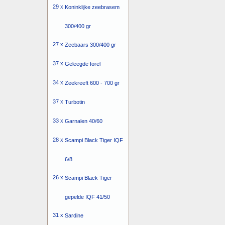
29 x
Koninklijke zeebrasem
300/400 gr
27 x
Zeebaars 300/400 gr
37 x
Geleegde forel
34 x
Zeekreeft 600 - 700 gr
37 x
Turbotin
33 x
Garnalen 40/60
28 x
Scampi Black Tiger IQF
6/8
26 x
Scampi Black Tiger
gepelde IQF 41/50
31 x
Sardine