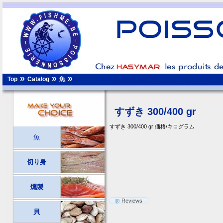
»
»
»
魚
Top
Catalog
すずき 300/400 gr
すずき 300/400 gr 価格/キログラム
魚
切り身
燻製
Reviews
貝