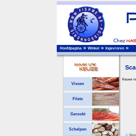
»
»
»
Hoofdpagina
Winkel
Ingevroren
Sca
Rauwe reu
Vissen
Filets
Gerookt
Schelpen
Beoo