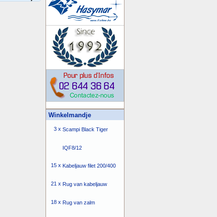
Winkelmandje
3 x
Scampi Black Tiger
IQF8/12
15 x
Kabeljauw filet 200/400
21 x
Rug van kabeljauw
18 x
Rug van zalm