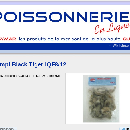
Winkelmand
mpi Black Tiger IQF8/12
ze tijgergarnaalstaarten IQF 8/12 prijs/Kg
rdelingen
In