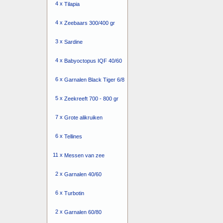
4 x
Tilapia
4 x
Zeebaars 300/400 gr
3 x
Sardine
4 x
Babyoctopus IQF 40/60
6 x
Garnalen Black Tiger 6/8
5 x
Zeekreeft 700 - 800 gr
7 x
Grote alikruiken
6 x
Tellines
11 x
Messen van zee
2 x
Garnalen 40/60
6 x
Turbotin
2 x
Garnalen 60/80