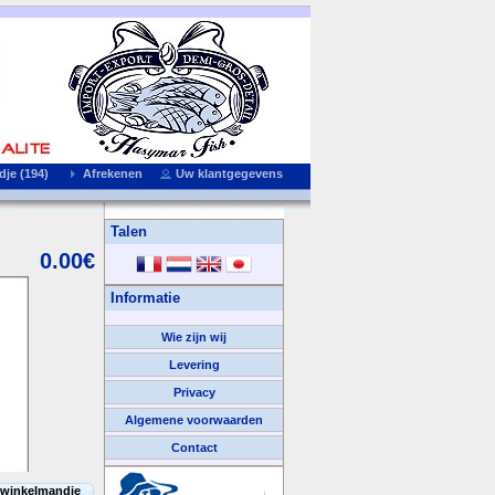
je (194)
Afrekenen
Uw klantgegevens
Talen
0.00€
Informatie
Wie zijn wij
Levering
Privacy
Algemene voorwaarden
Contact
We Accepteren
 winkelmandje