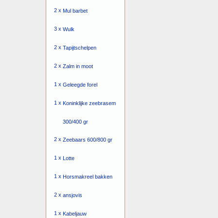
2 x
Mul barbet
3 x
Wulk
2 x
Tapijtschelpen
2 x
Zalm in moot
1 x
Geleegde forel
1 x
Koninklijke zeebrasem
300/400 gr
2 x
Zeebaars 600/800 gr
1 x
Lotte
1 x
Horsmakreel bakken
2 x
ansjovis
1 x
Kabeljauw