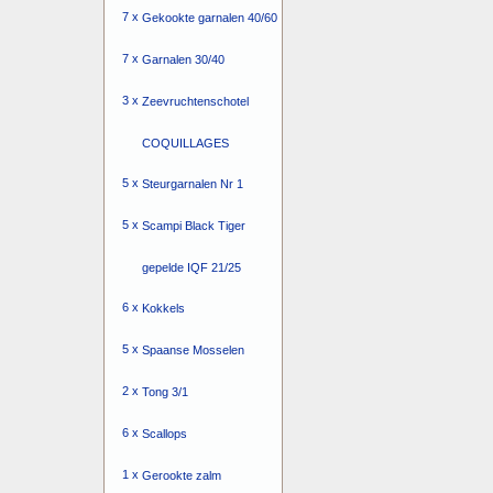
7 x
Gekookte garnalen 40/60
7 x
Garnalen 30/40
3 x
Zeevruchtenschotel
COQUILLAGES
5 x
Steurgarnalen Nr 1
5 x
Scampi Black Tiger
gepelde IQF 21/25
6 x
Kokkels
5 x
Spaanse Mosselen
2 x
Tong 3/1
6 x
Scallops
1 x
Gerookte zalm