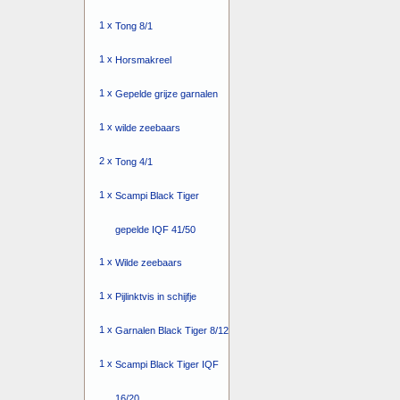
1 x
Tong 8/1
1 x
Horsmakreel
1 x
Gepelde grijze garnalen
1 x
wilde zeebaars
2 x
Tong 4/1
1 x
Scampi Black Tiger
gepelde IQF 41/50
1 x
Wilde zeebaars
1 x
Pijlinktvis in schijfje
1 x
Garnalen Black Tiger 8/12
1 x
Scampi Black Tiger IQF
16/20