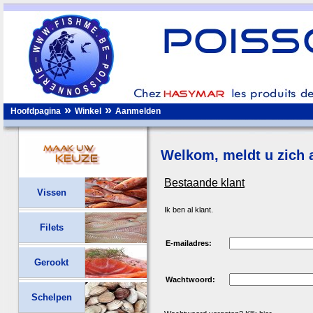
»
»
Hoofdpagina
Winkel
Aanmelden
Welkom, meldt u zich a
Bestaande klant
Vissen
Ik ben al klant.
Filets
E-mailadres:
Gerookt
Wachtwoord:
Schelpen