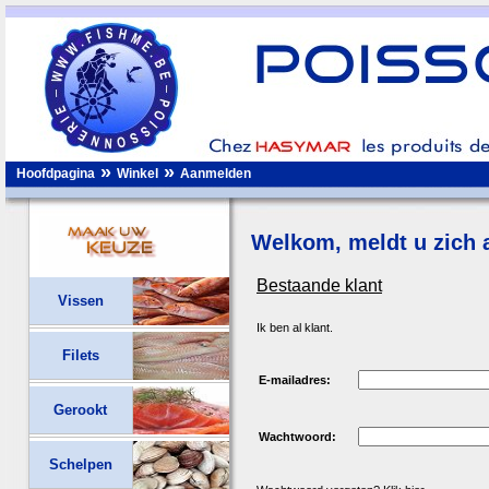
»
»
Hoofdpagina
Winkel
Aanmelden
Welkom, meldt u zich a
Bestaande klant
Vissen
Ik ben al klant.
Filets
E-mailadres:
Gerookt
Wachtwoord:
Schelpen