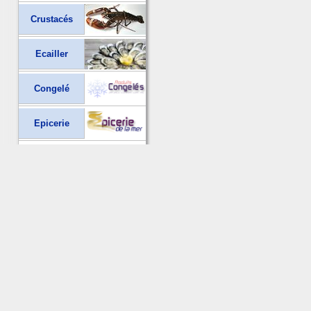
Crustacés
Ecailler
Congelé
Epicerie