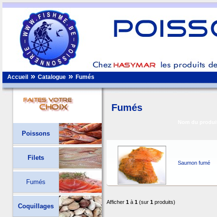
»
»
Accueil
Catalogue
Fumés
Fumés
Nom du produi
Poissons
Filets
Saumon fumé
Fumés
Afficher
1
à
1
(sur
1
produits)
Coquillages