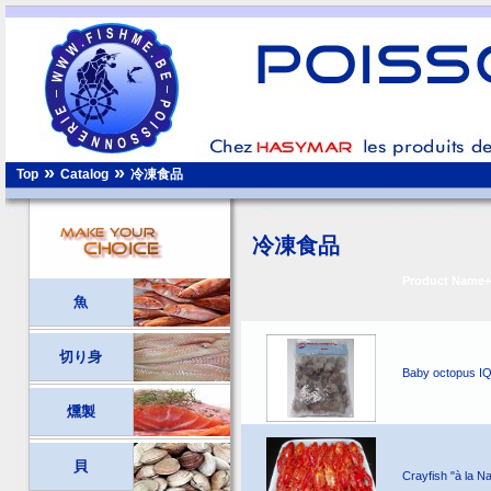
»
»
冷凍食品
Top
Catalog
冷凍食品
Product Name+
魚
切り身
Baby octopus I
燻製
貝
Crayfish "à la N