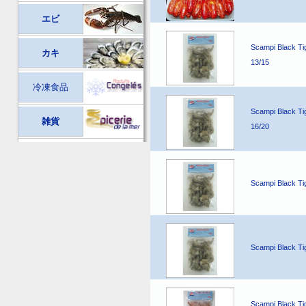
エビ
Scampi Black Ti
カキ
13/15
冷凍食品
Scampi Black Ti
雑貨
16/20
Scampi Black Ti
Scampi Black Ti
Scampi Black Ti