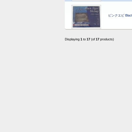
ピンクエビ Black T
Displaying
1
to
17
(of
17
products)