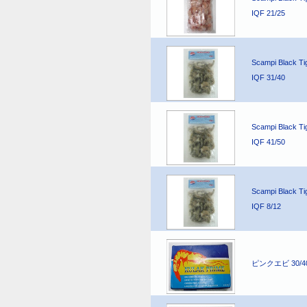
IQF 21/25
Scampi Black Ti
IQF 31/40
Scampi Black Ti
IQF 41/50
Scampi Black Ti
IQF 8/12
ピンクエビ 30/4