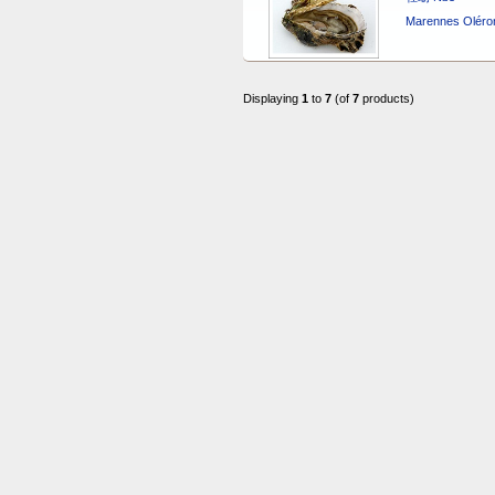
Marennes Oléro
Displaying
1
to
7
(of
7
products)