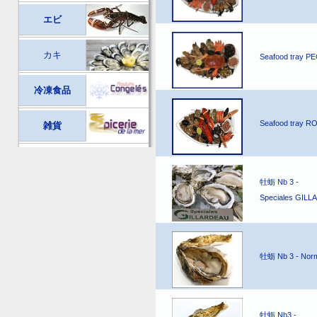
エビ
カキ
Seafood tray 
冷凍食品
Seafood tray R
雑貨
牡蛎 Nb 3 -
Speciales GIL
牡蛎 Nb 3 - Nor
牡蛎 Nb3 -