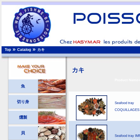
»
»
カキ
Top
Catalog
カキ
Product Name+
魚
切り身
Seafood tray
COQUILLAGES
燻製
貝
Seafood tray I