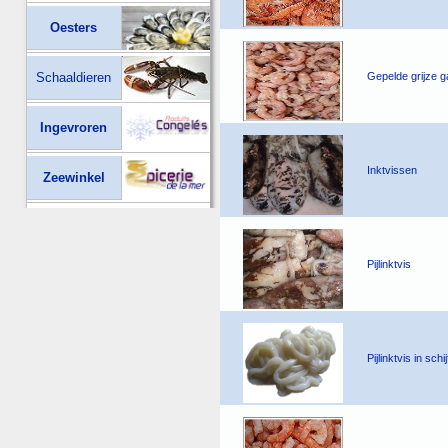
Oesters
Schaaldieren
Gepelde grijze g
Ingevroren
Inktvissen
Zeewinkel
Pijlinktvis
Pijlinktvis in schij