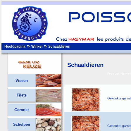
»
»
Hoofdpagina
Winkel
Schaaldieren
Schaaldieren
Product Name+
Vissen
Filets
Gekookte garnal
Gerookt
Schelpen
Gekookte garnal