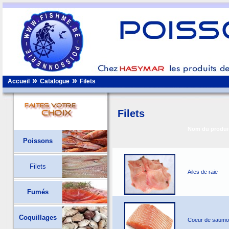
»
»
Accueil
Catalogue
Filets
Filets
Nom du produi
Poissons
Filets
Ailes de raie
Fumés
Coquillages
Coeur de saum