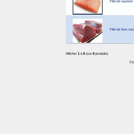
Filet de saumon
Filet de thon sas
Afficher
1
à
8
(sur
8
produits)
Co