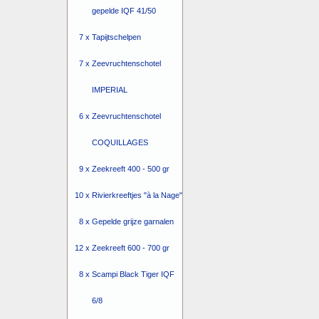
gepelde IQF 41/50
7 x
Tapijtschelpen
7 x
Zeevruchtenschotel
IMPERIAL
6 x
Zeevruchtenschotel
COQUILLAGES
9 x
Zeekreeft 400 - 500 gr
10 x
Rivierkreeftjes "à la Nage"
8 x
Gepelde grijze garnalen
12 x
Zeekreeft 600 - 700 gr
8 x
Scampi Black Tiger IQF
6/8