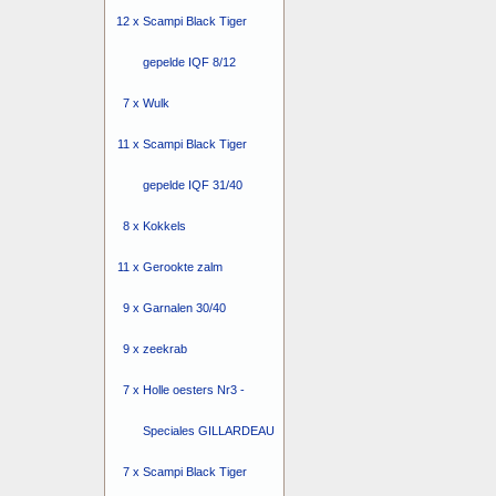
12 x
Scampi Black Tiger
gepelde IQF 8/12
7 x
Wulk
11 x
Scampi Black Tiger
gepelde IQF 31/40
8 x
Kokkels
11 x
Gerookte zalm
9 x
Garnalen 30/40
9 x
zeekrab
7 x
Holle oesters Nr3 -
Speciales GILLARDEAU
7 x
Scampi Black Tiger