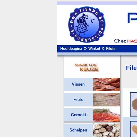
»
»
Hoofdpagina
Winkel
Filets
File
Vissen
Filets
Gerookt
Schelpen