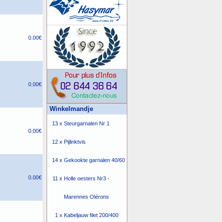
0.00€
0.00€
Winkelmandje
13 x
Steurgarnalen Nr 1
0.00€
12 x
Pijlinktvis
14 x
Gekookte garnalen 40/60
0.00€
11 x
Holle oesters Nr3 -
Marennes Olérons
1 x
Kabeljauw filet 200/400