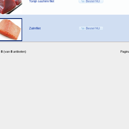
Tonijn sashimi filet
Bestel NU
Zalmfilet
Bestel NU
-
8
(van
8
artikelen)
Pagin