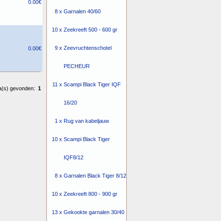
0.00€
8 x
Garnalen 40/60
10 x
Zeekreeft 500 - 600 gr
9 x
Zeevruchtenschotel
0.00€
PECHEUR
11 x
Scampi Black Tiger IQF
a(s) gevonden:
1
16/20
1 x
Rug van kabeljauw
10 x
Scampi Black Tiger
IQF8/12
8 x
Garnalen Black Tiger 8/12
10 x
Zeekreeft 800 - 900 gr
13 x
Gekookte garnalen 30/40