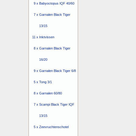
9 x
Babyoctopus IQF 40/60
7 x
Garnalen Black Tiger
13/15
11 x
Inktvissen
8 x
Garnalen Black Tiger
16/20
9 x
Garnalen Black Tiger 6/8
5 x
Tong 3/1
8 x
Garnalen 60/80
7 x
Scampi Black Tiger IQF
13/15
5 x
Zeevruchtenschotel