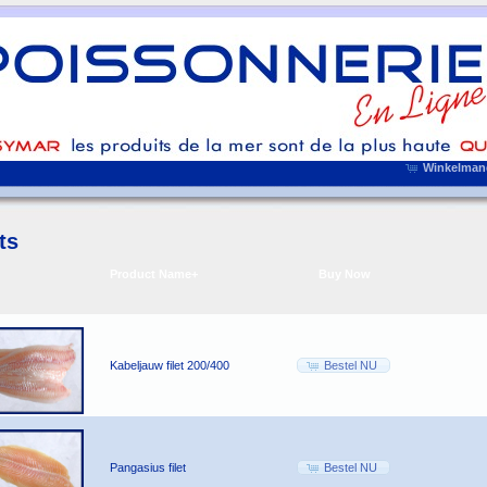
Winkelmand
ts
Product Name+
Buy Now
Kabeljauw filet 200/400
Bestel NU
Pangasius filet
Bestel NU