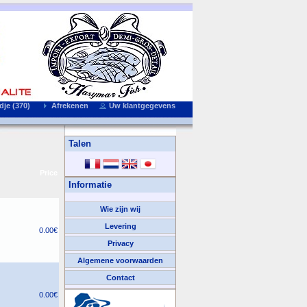
je (370)
Afrekenen
Uw klantgegevens
Talen
Price
Informatie
Wie zijn wij
Levering
0.00€
Privacy
Algemene voorwaarden
Contact
We Accepteren
0.00€